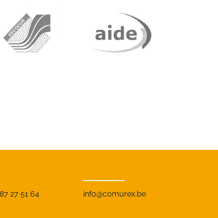
) 87 27 51 64
info@comurex.be