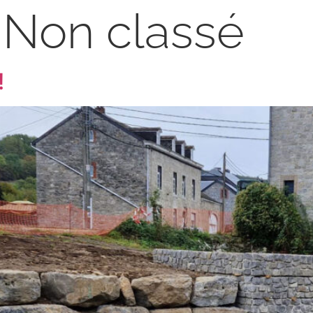
:
Non classé
!