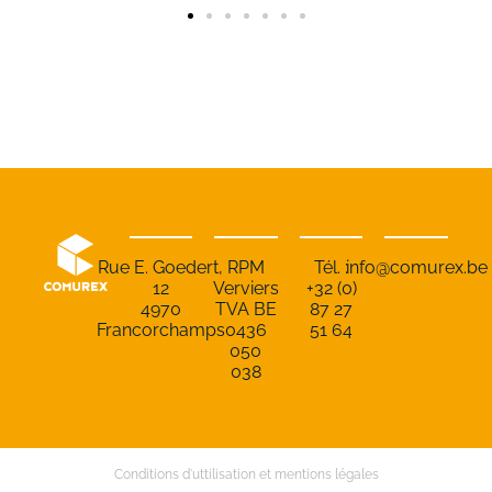
Rue E. Goedert,
RPM
Tél. :
info@comurex.be
12
Verviers
+32 (0)
4970
TVA BE
87 27
Francorchamps
0436
51 64
050
038
Conditions d'uttilisation et mentions légales